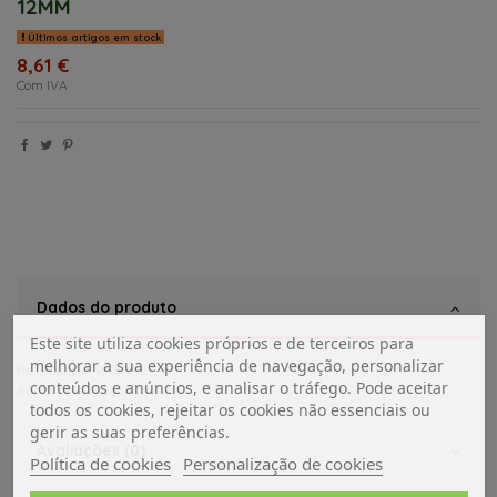
12MM
Últimos artigos em stock
8,61 €
Com IVA
Dados do produto
Este site utiliza cookies próprios e de terceiros para
melhorar a sua experiência de navegação, personalizar
Referência
9981492
conteúdos e anúncios, e analisar o tráfego. Pode aceitar
ean13
5601545659439
todos os cookies, rejeitar os cookies não essenciais ou
gerir as suas preferências.
Avaliações (0)
Política de cookies
Personalização de cookies