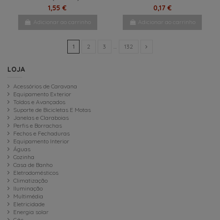
1,55 €
0,17 €
Adicionar ao carrinho
Adicionar ao carrinho
1
2
3
…
132
LOJA
Acessórios de Caravana
Equipamento Exterior
Toldos e Avançados
Suporte de Bicicletas E Motas
Janelas e Claraboias
Perfis e Borrachas
Fechos e Fechaduras
Equipamento Interior
Águas
Cozinha
Casa de Banho
Eletrodomésticos
Climatização
Iluminação
Multimédia
Eletricidade
Energia solar
Gás