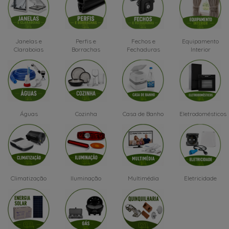
Janelas e
Perfis e
Fechos e
Equipamento
Claraboias
Borrachas
Fechaduras
Interior
Águas
Cozinha
Casa de Banho
Eletrodomésticos
Climatização
Iluminação
Multimédia
Eletricidade