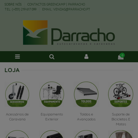
SOBRE NÓS
CONTACTOS GREENCAMP | PARRACHO
TEL: (+351) 219 617 099
EMAIL: VENDAS@PARRACHO.PT
0
LOJA
Acessórios de
Equipamento
Toldos e
Suporte de
Caravana
Exterior
Avançados
Bicicletas E
Motas