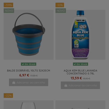
-59%
-10%
NOVO
NOVO
Em Stock
Em Stock
BALDE DOBRÁVEL 10LTS 32X25CM
AQUA KEM BLUE LAVANDA
CONCENTRADO 0.78L
6,97 €
17,00 €
13,59 €
15,10 €
Adicionar ao carrinho
Adicionar ao carrinho
-22%