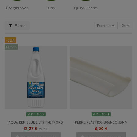
Energia solar
Gás
Quinquilharia
Filtrar
Escolher
24
-22%
NOVO
Em Stock
Em Stock
AQUA KEM BLUE 2 LTS THETFORD
PERFIL PLÁSTICO BRANCO 33MM
12,27 €
6,30 €
15,73 €