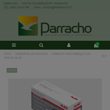
SOBRE NÓS
CONTACTOS GREENCAMP | PARRACHO
TEL: (+351) 219 617 099
EMAIL: VENDAS@PARRACHO.PT
0
INÍCIO
ACESSÓRIOS DE CARAVANA
CABEÇOTE PARA REBOQUE COM
TRAVÃO AK 161
NOVO