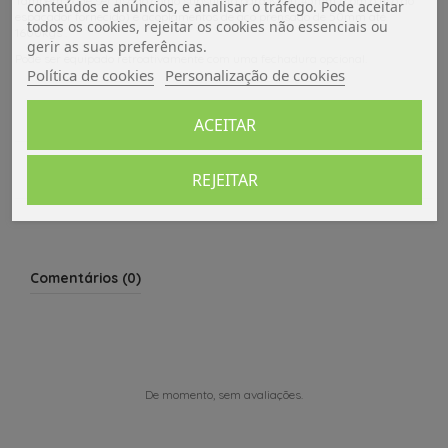
Também pode ser usado como substituto para Knott 45mm (com o uso do
conteúdos e anúncios, e analisar o tráfego. Pode aceitar
espaçador fornecido) e acoplamentos de aço prensado de 50mm até
todos os cookies, rejeitar os cookies não essenciais ou
1600kgs .
gerir as suas preferências.
Pode ser equipado retroativamente com uma fechadura opcional.
Política de cookies
Personalização de cookies
Dados do produto
ACEITAR
Avaliações (0)
REJEITAR
Comentários (0)
De momento, sem avaliações.