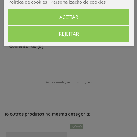
Política de cookies
Personalização de cookies
Avaliações (0)
ACEITAR
REJEITAR
Comentários (0)
De momento, sem avaliações.
16 outros produtos na mesma categoria:
NOVO