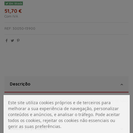
Em Stock
51,70 €
Com IVA
REF: 30050-13900
Descrição
POR FAVOR VERIFIQUE O COMPRIMENTO ANTES DE ENCOMENDAR SE NÃO
Este site utiliza cookies próprios e de terceiros para
TIVER A CERTEZA .
melhorar a sua experiência de navegação, personalizar
Comprimento do termopar - 250 mm
conteúdos e anúncios, e analisar o tráfego. Pode aceitar
todos os cookies, rejeitar os cookies não essenciais ou
gerir as suas preferências.
Dados do produto