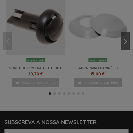
Em Stock
Em Stock
SONDA DE TEMPERATURA TRUMA
TAMPA PARA CHAMINÉ T-3
20,70 €
15,00 €
Adicionar ao carrinho
Adicionar ao carrinho
NOVO
-7%
NOVO
NOVO
-5%
NOVO
SUBSCREVA A NOSSA NEWSLETTER