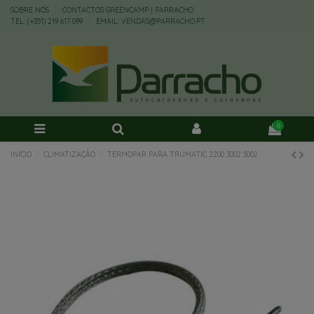
SOBRE NÓS
CONTACTOS GREENCAMP | PARRACHO
TEL: (+351) 219 617 099
EMAIL: VENDAS@PARRACHO.PT
0
INÍCIO
CLIMATIZAÇÃO
TERMOPAR PARA TRUMATIC 2200 3002 5002