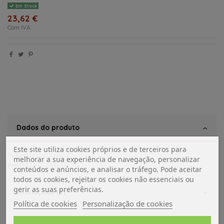
Em Stock
23,62 €
Com IVA
Dados do produto
Este site utiliza cookies próprios e de terceiros para
Referência
12130032
melhorar a sua experiência de navegação, personalizar
ean13
5601576392817
conteúdos e anúncios, e analisar o tráfego. Pode aceitar
todos os cookies, rejeitar os cookies não essenciais ou
gerir as suas preferências.
Avaliações (0)
Política de cookies
Personalização de cookies