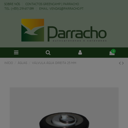
SOBRE NÓS
CONTACTOS GREENCAMP | PARRACHO
TEL: (+351) 219 617 099
EMAIL: VENDAS@PARRACHO.PT
0
INÍCIO
ÁGUAS
VÁLVULA ÁGUA DIREITA 25 MM