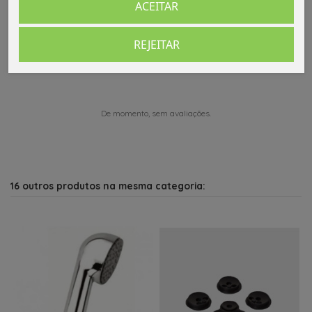
ACEITAR
Comentários (0)
REJEITAR
De momento, sem avaliações.
16 outros produtos na mesma categoria: