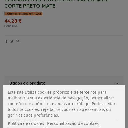
CORTE PRETO MATE
Últimos artigos em stock
44,28 €
Com IVA
Dados do produto
Este site utiliza cookies próprios e de terceiros para
melhorar a sua experiência de navegação, personalizar
Referência
12130046
conteúdos e anúncios, e analisar o tráfego. Pode aceitar
ean13
5601577748057
todos os cookies, rejeitar os cookies não essenciais ou
gerir as suas preferências.
Avaliações (0)
Política de cookies
Personalização de cookies