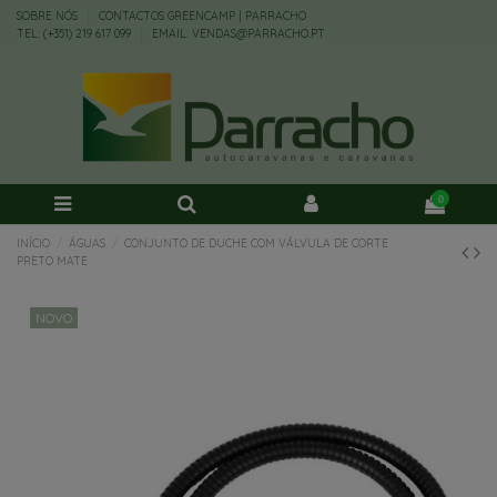
SOBRE NÓS
CONTACTOS GREENCAMP | PARRACHO
TEL: (+351) 219 617 099
EMAIL: VENDAS@PARRACHO.PT
0
INÍCIO
ÁGUAS
CONJUNTO DE DUCHE COM VÁLVULA DE CORTE
PRETO MATE
NOVO