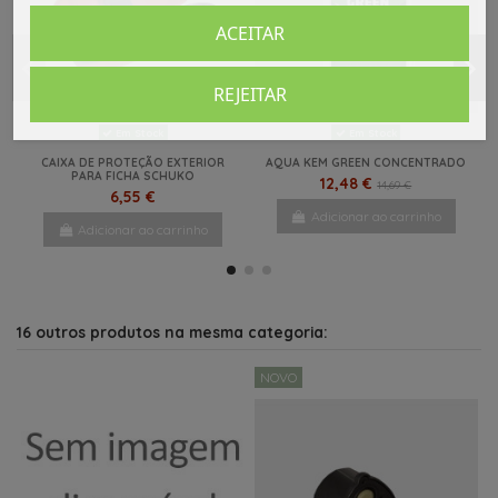
ACEITAR
REJEITAR
Em Stock
Em Stock
CAIXA DE PROTEÇÃO EXTERIOR
AQUA KEM GREEN CONCENTRADO
PARA FICHA SCHUKO
12,48 €
14,69 €
6,55 €
Adicionar ao carrinho
Adicionar ao carrinho
NOVO
NOVO
16 outros produtos na mesma categoria:
NOVO