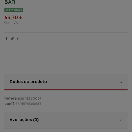
BAR
Em Stock
63,70 €
Com IVA
Dados do produto
Referência
12200007
ean13
5601576368683
Avaliações (0)