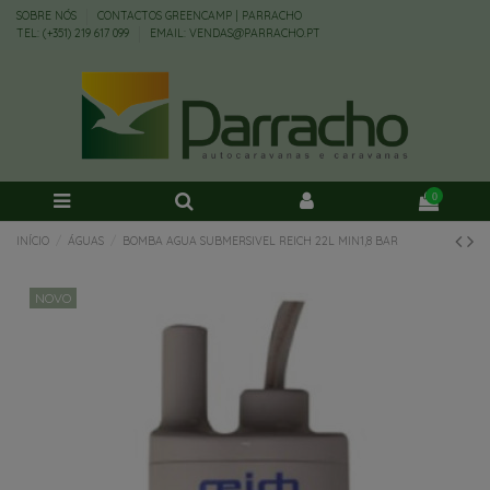
SOBRE NÓS
CONTACTOS GREENCAMP | PARRACHO
TEL: (+351) 219 617 099
EMAIL: VENDAS@PARRACHO.PT
0
INÍCIO
ÁGUAS
BOMBA AGUA SUBMERSIVEL REICH 22L MIN1,8 BAR
NOVO