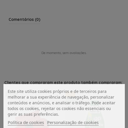
Comentários (0)
De momento, sem avaliações.
Clientes que compraram este produto também compraram:
Este site utiliza cookies próprios e de terceiros para
NOVO
-15%
melhorar a sua experiência de navegação, personalizar
NOVO
conteúdos e anúncios, e analisar o tráfego. Pode aceitar
todos os cookies, rejeitar os cookies não essenciais ou
gerir as suas preferências.
Política de cookies
Personalização de cookies