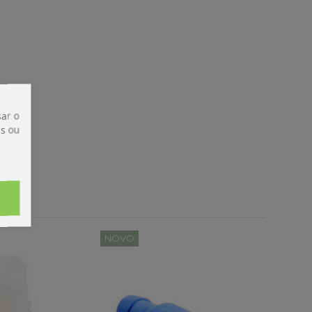
ar o
is ou
NOVO