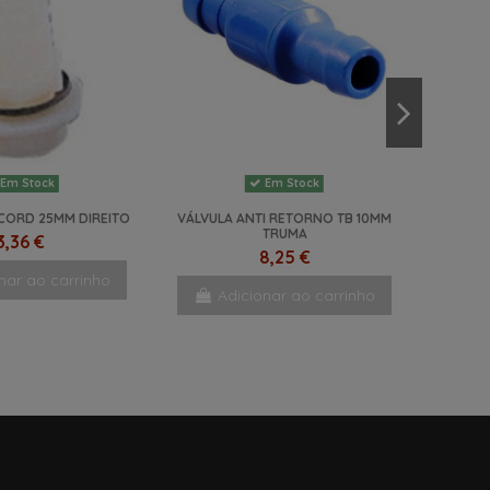
Em Stock
Em Stock
CORD 25MM DIREITO
VÁLVULA ANTI RETORNO TB 10MM
TRUMA
3,36 €
8,25 €
nar ao carrinho
Adicionar ao carrinho
-17,5%
NOVO