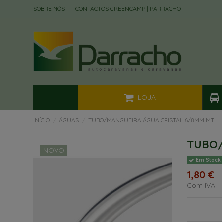
SOBRE NÓS
CONTACTOS GREENCAMP | PARRACHO
LOJA
INÍCIO
ÁGUAS
TUBO/MANGUEIRA ÁGUA CRISTAL 6/8MM MT
TUBO/
NOVO
Em Stock
1,80 €
Com IVA