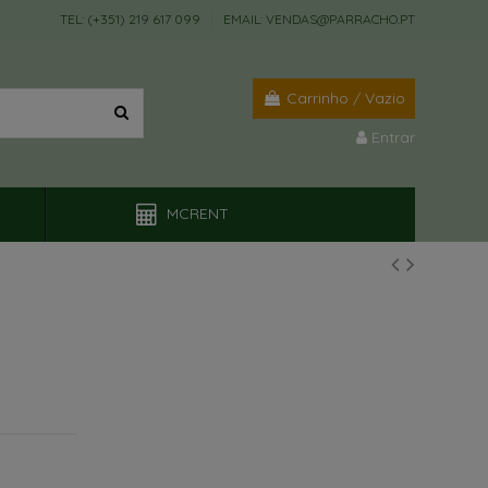
TEL: (+351) 219 617 099
EMAIL: VENDAS@PARRACHO.PT
Carrinho
/
Vazio
Entrar
MCRENT