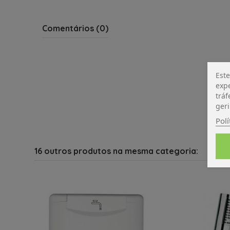
Comentários (0)
Este
expe
tráf
geri
Polí
16 outros produtos na mesma categoria: