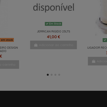
Em Stock
JERRICAN RIGIDO 23LTS
41,00 €
s em stock
Adicionar ao carrinho
EIRO DESIGN
LIGADOR REC
MADO
 €
Adicio
o carrinho