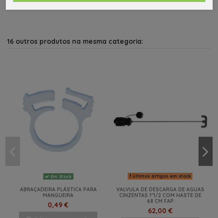
16 outros produtos na mesma categoria:
Últimos artigos em stock
Em Stock
ABRAÇADEIRA PLÁSTICA PARA
VALVULA DE DESCARGA DE AGUAS
MANGUEIRA
CINZENTAS 1"1/2 COM HASTE DE
68 CM FAP
0,49 €
62,00 €