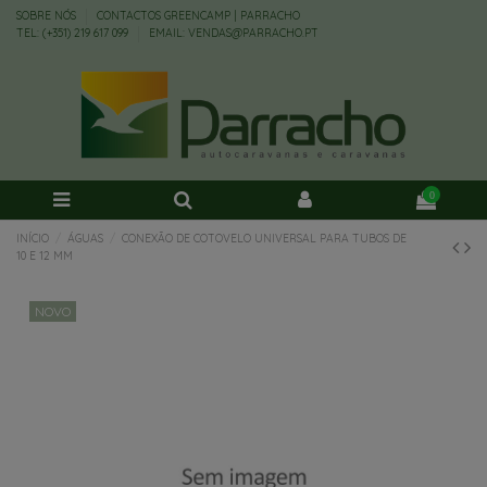
SOBRE NÓS
CONTACTOS GREENCAMP | PARRACHO
TEL: (+351) 219 617 099
EMAIL: VENDAS@PARRACHO.PT
0
INÍCIO
ÁGUAS
CONEXÃO DE COTOVELO UNIVERSAL PARA TUBOS DE
10 E 12 MM
NOVO