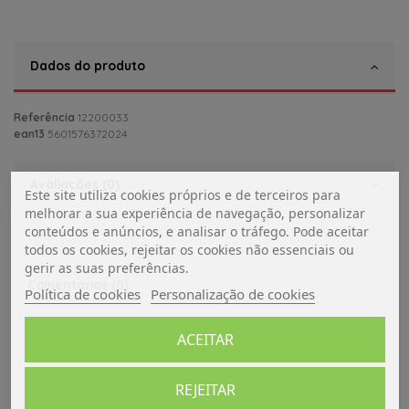
Dados do produto
Referência
12200033
ean13
5601576372024
Avaliações (0)
Este site utiliza cookies próprios e de terceiros para
melhorar a sua experiência de navegação, personalizar
conteúdos e anúncios, e analisar o tráfego. Pode aceitar
todos os cookies, rejeitar os cookies não essenciais ou
gerir as suas preferências.
Comentários (0)
Política de cookies
Personalização de cookies
ACEITAR
REJEITAR
De momento, sem avaliações.