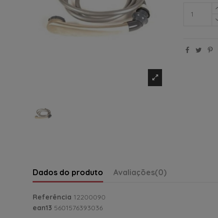
Dados do produto
Avaliações
(0)
Referência
12200090
ean13
5601576393036