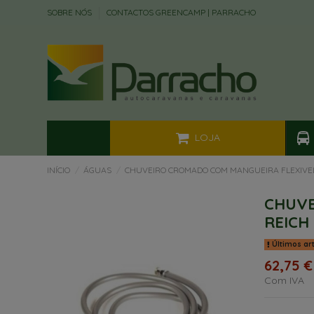
SOBRE NÓS
CONTACTOS GREENCAMP | PARRACHO
LOJA
INÍCIO
ÁGUAS
CHUVEIRO CROMADO COM MANGUEIRA FLEXIVEL
CHUVE
REICH
Últimos ar
62,75 €
Com IVA