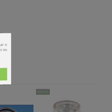
ar o
is ou
NOVO