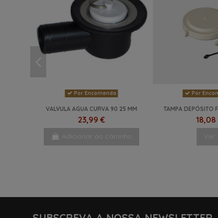
Por Encomenda
Por Enco
VALVULA AGUA CURVA 90 25 MM
TAMPA DEPÓSITO 
23,99 €
18,08
Adicionar ao carrinho
Ver
NOVO
NOVO
SUBSCREVA A NOSSA NEWSLETTER