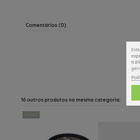
Comentários (0)
Este
expe
tráf
geri
Polí
16 outros produtos na mesma categoria:
NOVO