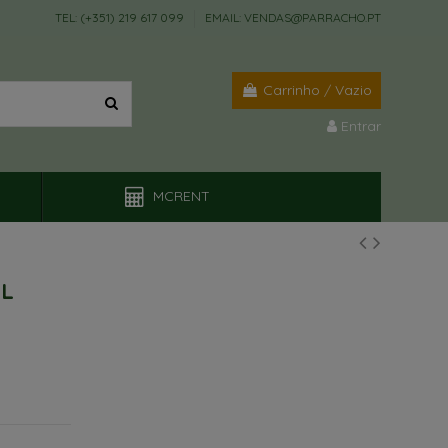
TEL: (+351) 219 617 099
EMAIL: VENDAS@PARRACHO.PT
Carrinho
/
Vazio
Entrar
MCRENT
EL