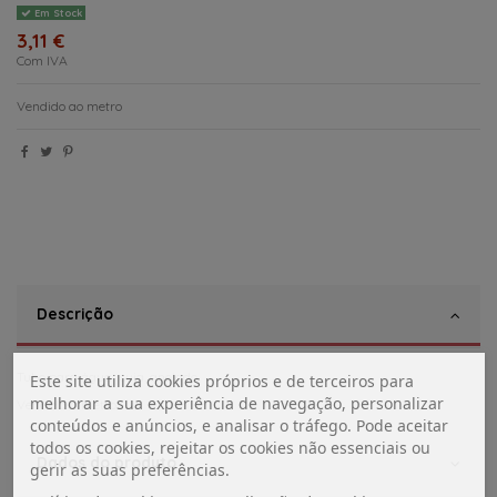
Em Stock
3,11 €
Com IVA
Vendido ao metro
Descrição
Tubo para água suja, anelado.
Este site utiliza cookies próprios e de terceiros para
melhorar a sua experiência de navegação, personalizar
Vendida a metro
conteúdos e anúncios, e analisar o tráfego. Pode aceitar
todos os cookies, rejeitar os cookies não essenciais ou
Dados do produto
gerir as suas preferências.