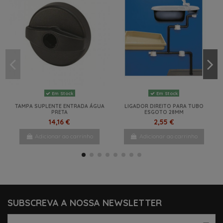
Em Stock
Em Stock
TAMPA SUPLENTE ENTRADA ÁGUA
LIGADOR DIREITO PARA TUBO
PRETA
ESGOTO 28MM
14,16 €
2,55 €
Adicionar ao carrinho
Adicionar ao carrinho
NOVO
NOVO
NOVO
SUBSCREVA A NOSSA NEWSLETTER