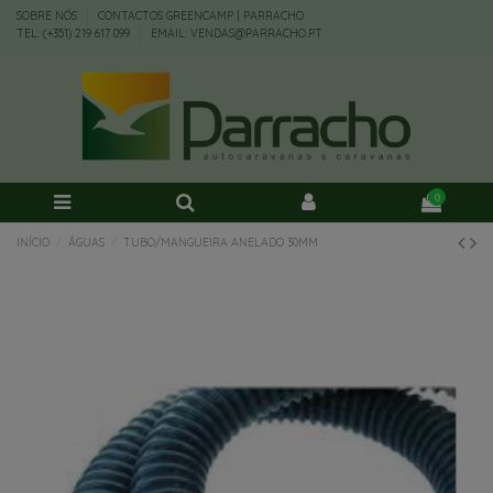
SOBRE NÓS
CONTACTOS GREENCAMP | PARRACHO
TEL: (+351) 219 617 099
EMAIL: VENDAS@PARRACHO.PT
0
INÍCIO
ÁGUAS
TUBO/MANGUEIRA ANELADO 30MM