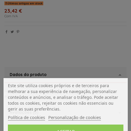
Últimos artigos em stock
23,42 €
Com IVA
Dados do produto
Este site utiliza cookies próprios e de terceiros para
melhorar a sua experiência de navegação, personalizar
Referência
02030062
ean13
5601577763326
conteúdos e anúncios, e analisar o tráfego. Pode aceitar
todos os cookies, rejeitar os cookies não essenciais ou
gerir as suas preferências.
Avaliações (0)
Política de cookies
Personalização de cookies