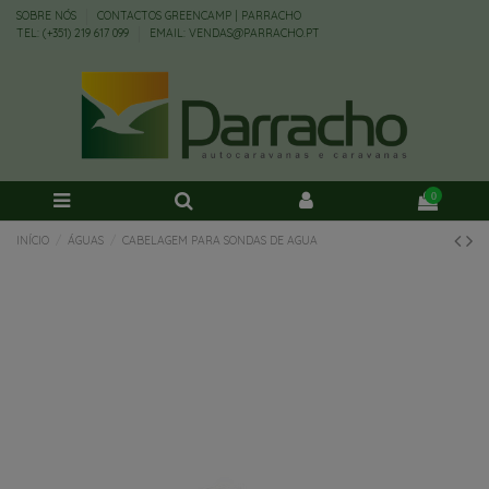
SOBRE NÓS
CONTACTOS GREENCAMP | PARRACHO
TEL: (+351) 219 617 099
EMAIL: VENDAS@PARRACHO.PT
0
INÍCIO
ÁGUAS
CABELAGEM PARA SONDAS DE AGUA