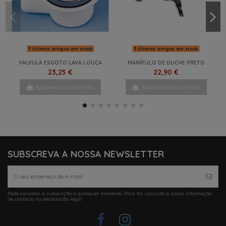
Últimos artigos em stock
Últimos artigos em stock
VALVULA ESGOTO LAVA LOUÇA
MANÍPULO DE DUCHE PRETO
23,25 €
22,90 €
Adicionar ao carrinho
Adicionar ao carrinho
NOVO
NOVO
NOVO
NOVO
NOVO
NOVO
SUBSCREVA A NOSSA NEWSLETTER
Pode cancelar a subscrição a qualquer momento. Para tal, consulte a nossa informação
Em Stock
de contacto na declaração legal.
TORNEIRA MISTURADORA
CROMADA ROMA