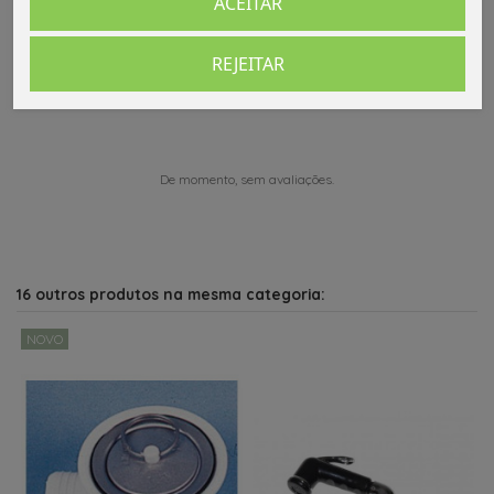
ACEITAR
Comentários (0)
REJEITAR
De momento, sem avaliações.
16 outros produtos na mesma categoria:
NOVO