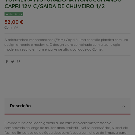
CAPRI 12V C/SAIDA DE CHUVEIRO 1/2
Em Stock
52,00 €
Com IVA
A misturadora monocomando (EHM) Capri é uma conexão plástica com um
design atraente e moderno. O design claro combinado com a tecnologia
moderna resulta em um encaixe de alta qualidade da Comet.
Descrição
Elevada funcionalidade graças a um cartucho cerâmico testado e
comprovado ao longo de muitos anos (substituível se necessário), superfície
fácil de limpar, saída de água desaparafusada com chave de limpeza para