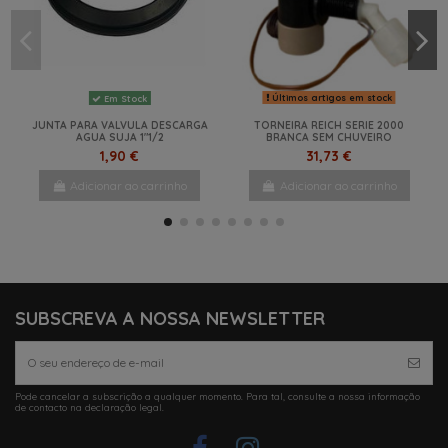
Últimos artigos em stock
Em Stock
JUNTA PARA VALVULA DESCARGA
TORNEIRA REICH SERIE 2000
AGUA SUJA 1"1/2
BRANCA SEM CHUVEIRO
1,90 €
31,73 €
Adicionar ao carrinho
Adicionar ao carrinho
-10%
-12%
NOVO
NOVO
NOVO
NOVO
NOVO
SUBSCREVA A NOSSA NEWSLETTER
Pode cancelar a subscrição a qualquer momento. Para tal, consulte a nossa informação
Em Stock
de contacto na declaração legal.
TAMPA PARA RESERVATÓRIO
FIAMMA DE ÁGUA