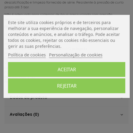
descalcificação e limpeza fornecida de série. Resistente à pressão de curto
prazo até 3 bar.
Não é adequado para sistemas de água pressurizada com pressão
permanente!
Este site utiliza cookies próprios e de terceiros para
Dados técnicos:
melhorar a sua experiência de navegação, personalizar
conteúdos e anúncios, e analisar o tráfego. Pode aceitar
Dimensões (C x L x A): 5,5 x 4,5 x 9,6 cm
Modelo: Capri
todos os cookies, rejeitar os cookies não essenciais ou
Material: Plástico
gerir as suas preferências.
Recurso especial: conexão de chuveiro 1/2 polegada
Micro Interruptor: Sim
Política de cookies
Personalização de cookies
Conexão: 2 mangueiras flexíveis de nylon 10 mm
Versão: Misturadora
cor: cromado
ACEITAR
Furo de montagem: ø 33 mm
Pressão: máx. 3 bar
Peso: cerca de 229g
REJEITAR
Dados do produto
Avaliações (0)