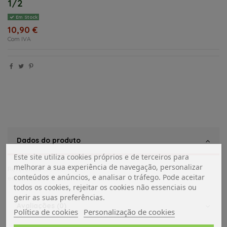
1/2
Em Stock
10,90 €
Com IVA
Dados do produto
Este site utiliza cookies próprios e de terceiros para
melhorar a sua experiência de navegação, personalizar
Referência
12040050
conteúdos e anúncios, e analisar o tráfego. Pode aceitar
ean13
5601577751996
todos os cookies, rejeitar os cookies não essenciais ou
gerir as suas preferências.
Avaliações (0)
Política de cookies
Personalização de cookies