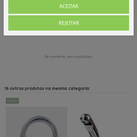
ACEITAR
Comentários (0)
REJEITAR
De momento, sem avaliações.
16 outros produtos na mesma categoria:
NOVO