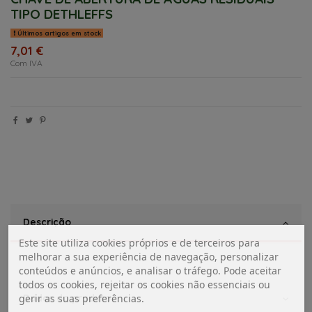
TIPO DETHLEFFS
Últimos artigos em stock
7,01 €
Com IVA
Descrição
Este site utiliza cookies próprios e de terceiros para
melhorar a sua experiência de navegação, personalizar
conteúdos e anúncios, e analisar o tráfego. Pode aceitar
todos os cookies, rejeitar os cookies não essenciais ou
Dados do produto
gerir as suas preferências.