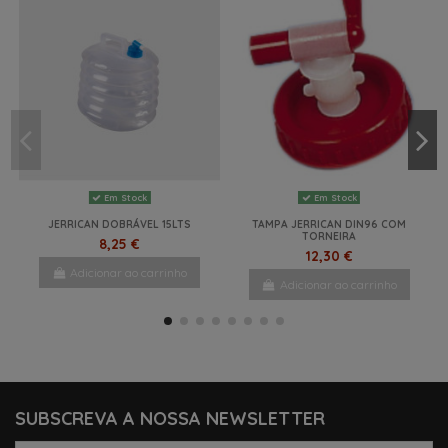
Em Stock
Em Stock
JERRICAN DOBRÁVEL 15LTS
TAMPA JERRICAN DIN96 COM
TORNEIRA
8,25 €
12,30 €
Adicionar ao carrinho
Adicionar ao carrinho
NOVO
-23%
NOVO
-10%
NOVO
SUBSCREVA A NOSSA NEWSLETTER