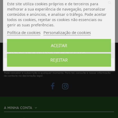
Este site utiliza cookies próprios e de terceiros para
melhorar a sua experiência de navegação, personalizar
conteúdos e anúncios, e analisar o tráfego. Pode aceitar
todos os cookies, rejeitar os cookies não essenciais ou
gerir as suas preferências.
Política de cookies
Personalização de cookies
ACEITAR
SUBSCREVA A NOSSA NEWSLETTER
REJEITAR
Pode cancelar a subscrição a qualquer momento. Para tal, consulte a nossa informação
de contacto na declaração legal.
A MINHA CONTA