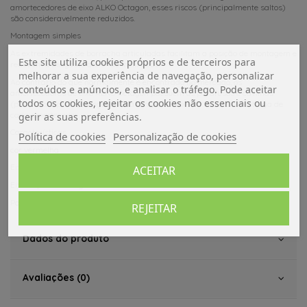
amortecedores de eixo ALKO Octagon, esses riscos (principalmente saltos)
são consideravelmente reduzidos.
Montagem simples
As extremidades de borracha articuladas facilitam a posição de montagem e
Este site utiliza cookies próprios e de terceiros para
reduzem o desgaste até 5° de inclinação.
melhorar a sua experiência de navegação, personalizar
Ao contrário do que normalmente é encontrado no mercado, os
conteúdos e anúncios, e analisar o tráfego. Pode aceitar
amortecedores de eixo ALKO Octagon possuem os parafusos e cavilhas
todos os cookies, rejeitar os cookies não essenciais ou
(parafuso + porca) integrados na tampa e isso está incluso na entrega de
cada amortecedor.
gerir as suas preferências.
Características
Política de cookies
Personalização de cookies
cor vermelha
Eixo SOLO: 1800 kg
ACEITAR
Eixo duplo: 3500 kg
Para eixos Plus e Plus Delta (Octagon)
REJEITAR
Dados do produto
Avaliações (0)