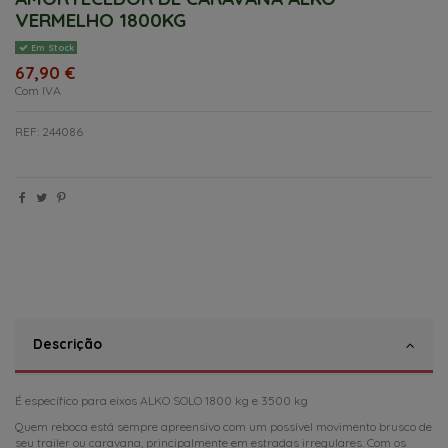
VERMELHO 1800KG
Em Stock
67,90 €
Com IVA
REF: 244086
Descrição
É específico para eixos ALKO SOLO 1800 kg e 3500 kg
Quem reboca está sempre apreensivo com um possível movimento brusco de
seu trailer ou caravana, principalmente em estradas irregulares. Com os