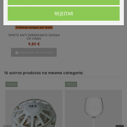
REJEITAR
Últimos artigos em stock
TAPETE ANTI DERRAPANTE 30X360
CM CINZA
9,80 €
Adicionar ao carrinho
16 outros produtos na mesma categoria:
NOVO
NOVO