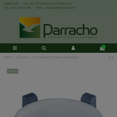
SOBRE NÓS
CONTACTOS GREENCAMP | PARRACHO
TEL: (+351) 219 617 099
EMAIL: VENDAS@PARRACHO.PT
0
INÍCIO
COZINHA
KIT 9 SUPORTES PARA ARRUMAÇÃO
NOVO