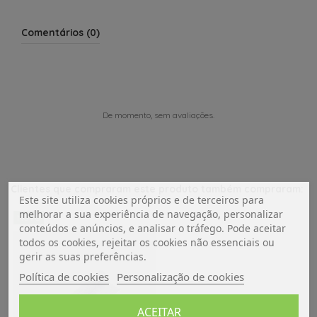
Comentários (0)
De momento, sem avaliações.
Clientes que compraram este produto também compraram:
Este site utiliza cookies próprios e de terceiros para
melhorar a sua experiência de navegação, personalizar
NOVO
conteúdos e anúncios, e analisar o tráfego. Pode aceitar
todos os cookies, rejeitar os cookies não essenciais ou
gerir as suas preferências.
Política de cookies
Personalização de cookies
ACEITAR