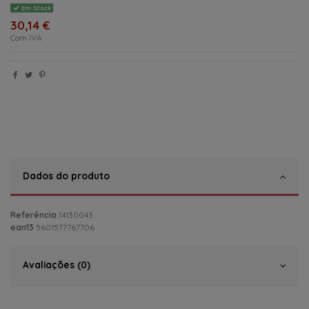
Em Stock
30,14 €
Com IVA
Dados do produto
Referência
14130043
ean13
5601577767706
Avaliações (0)