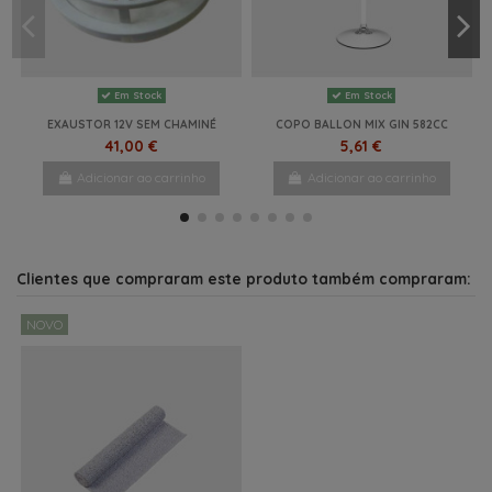
Em Stock
Em Stock
EXAUSTOR 12V SEM CHAMINÉ
COPO BALLON MIX GIN 582CC
41,00 €
5,61 €
Adicionar ao carrinho
Adicionar ao carrinho
Clientes que compraram este produto também compraram:
NOVO
Últimos artigos em stock
Por Encomenda
Por Encomenda
Últimos artigos em stock
Por Encomenda
Por Encomenda
Por Encomenda
Por Encomenda
Em Stock
Em Stock
Em Stock
Em Stock
Em Stock
Em Stock