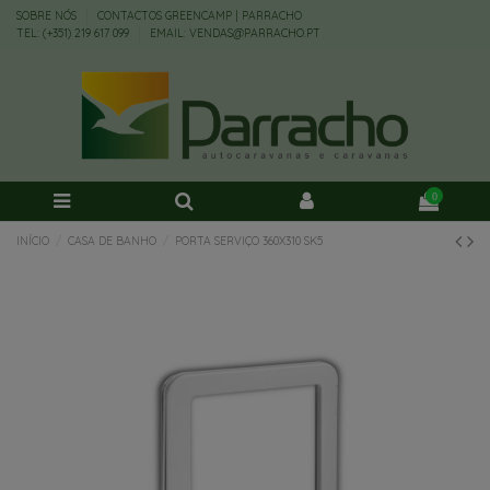
SOBRE NÓS
CONTACTOS GREENCAMP | PARRACHO
TEL: (+351) 219 617 099
EMAIL: VENDAS@PARRACHO.PT
0
INÍCIO
CASA DE BANHO
PORTA SERVIÇO 360X310 SK5