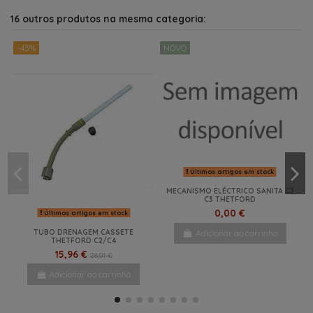
16 outros produtos na mesma categoria:
-43%
NOVO
Últimos artigos em stock
MECANISMO ELÉCTRICO SANITA C2
C3 THETFORD
0,00 €
Últimos artigos em stock
TUBO DRENAGEM CASSETE
Adicionar ao carrinho
THETFORD C2/C4
15,96 €
28,01 €
Adicionar ao carrinho
-45%
NOVO
-46%
-20%