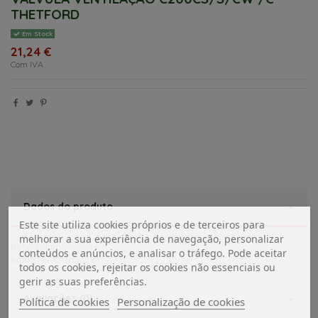
THETFORD
Em Stock
21,24 €
Com IVA
Dados do produto
Este site utiliza cookies próprios e de terceiros para
melhorar a sua experiência de navegação, personalizar
Referência
10160026
conteúdos e anúncios, e analisar o tráfego. Pode aceitar
ean13
5601576366528
todos os cookies, rejeitar os cookies não essenciais ou
gerir as suas preferências.
Avaliações (0)
Política de cookies
Personalização de cookies