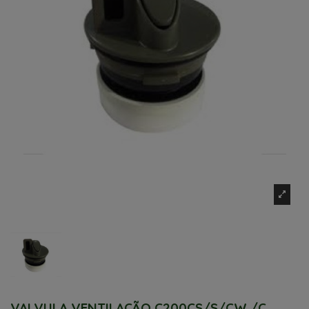
VALVULA VENTILAÇÃO C200CS/S/CW /C