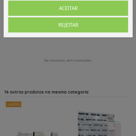
ACEITAR
REJEITAR
Comentários (0)
De momento, sem avaliações.
16 outros produtos na mesma categoria:
-44,45%