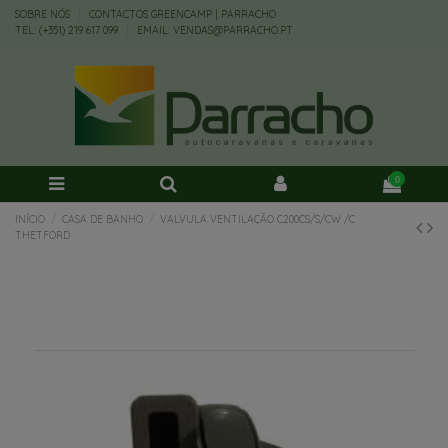
SOBRE NÓS
CONTACTOS GREENCAMP | PARRACHO
TEL: (+351) 219 617 099
EMAIL: VENDAS@PARRACHO.PT
0
INÍCIO
CASA DE BANHO
VALVULA VENTILAÇÃO C200CS/S/CW /C
THETFORD