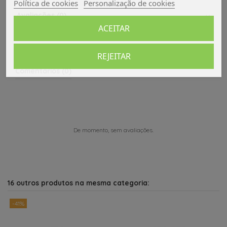
Política de cookies
Personalização de cookies
Avaliações (0)
ACEITAR
REJEITAR
Comentários (0)
De momento, sem avaliações.
16 outros produtos na mesma categoria:
-41%