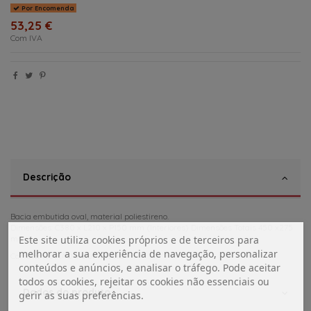
Por Encomenda
53,25 €
Com IVA
Descrição
Bacia embutida oval, material poliestireno.
Dimensões: C380 x L210 x P150 mm (Interiores) Dimensões Totais 450 x275
mm
Este site utiliza cookies próprios e de terceiros para
melhorar a sua experiência de navegação, personalizar
Cor: Branco NÂO Incluí válvula
conteúdos e anúncios, e analisar o tráfego. Pode aceitar
todos os cookies, rejeitar os cookies não essenciais ou
Dados do produto
gerir as suas preferências.