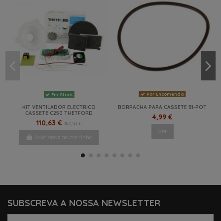
Por Encomenda
Em Stock
KIT VENTILADOR ELECTRICO
BORRACHA PARA CASSETE BI-POT
CASSETE C250 THETFORD
4,99 €
110,63 €
187,50 €
Ver
Adicionar ao carrinho
-41%
NOVO
NOVO
-10,5%
-20%
-44%
NOVO
NOVO
SUBSCREVA A NOSSA NEWSLETTER