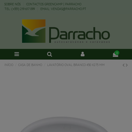
SOBRE NÓS
CONTACTOS GREENCAMP | PARRACHO
TEL: (+351) 219 617 099
EMAIL: VENDAS@PARRACHO.PT
0
INÍCIO
CASA DE BANHO
LAVATÓRIO OVAL BRANCO 450 X275 MM