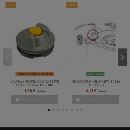
-45%
-40%
Últimos artigos em stock
Em Stock
VALVULA VENTILACAO CASSETE
INDICADOR NIVEL SANITA SC220
C1/C2/C3/C4 THETFORD
THETFORD
11,98 €
4,21 €
21,78 €
7,01 €
Adicionar ao carrinho
Adicionar ao carrinho
-17%
-33%
-32,1%
-41%
-45%
NOVO
NOVO
NOVO
NOVO