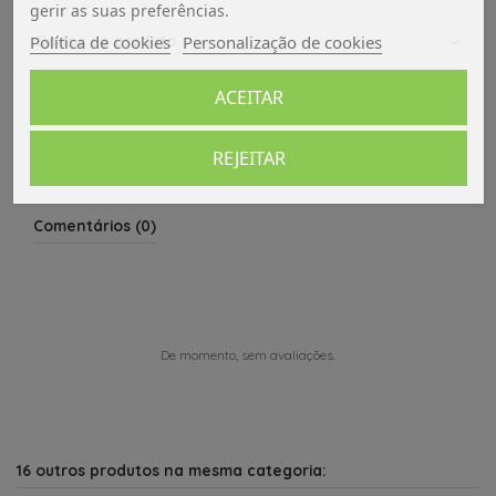
gerir as suas preferências.
Política de cookies
Personalização de cookies
Dados do produto
ACEITAR
Avaliações (0)
REJEITAR
Comentários (0)
De momento, sem avaliações.
16 outros produtos na mesma categoria: