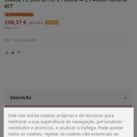
KIT
Por Encomenda
208,37 €
233,00 €
-10,57%
Com IVA
REF: 9600000458
Descrição
Conjunto de reposição para sanitas CT 3000 e 4000
Este site utiliza cookies próprios e de terceiros para
Renove a sua sanita Dometic das séries CT 3000 e 4000 com este conjunto
melhorar a sua experiência de navegação, personalizar
de substituição fácil de substituir.
conteúdos e anúncios, e analisar o tráfego. Pode aceitar
todos os cookies, rejeitar os cookies não essenciais ou