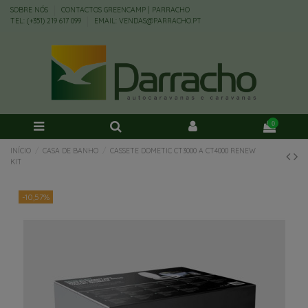
SOBRE NÓS
CONTACTOS GREENCAMP | PARRACHO
TEL: (+351) 219 617 099
EMAIL: VENDAS@PARRACHO.PT
0
INÍCIO
CASA DE BANHO
CASSETE DOMETIC CT3000 A CT4000 RENEW
KIT
-10,57%