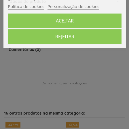
Dados do produto
Política de cookies
Personalização de cookies
Avaliações (0)
ACEITAR
REJEITAR
Comentários (0)
De momento, sem avaliações.
16 outros produtos na mesma categoria:
-44,35%
-44,5%