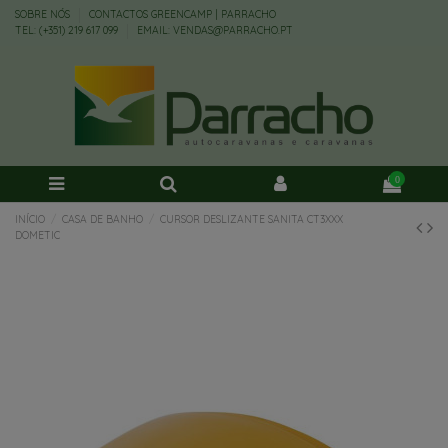
SOBRE NÓS
CONTACTOS GREENCAMP | PARRACHO
TEL: (+351) 219 617 099
EMAIL: VENDAS@PARRACHO.PT
0
INÍCIO
CASA DE BANHO
CURSOR DESLIZANTE SANITA CT3XXX
DOMETIC