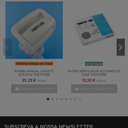
Últimos artigos em stock
Em Stock
BOMBA MANUAL CASSETE
FILTRO VENTILADOR AUTOMATICO
SC224CW THETFORD
C260 THETFORD
25,23 €
13,20 €
45,34 €
23,78 €
Adicionar ao carrinho
Adicionar ao carrinho
NOVO
-18%
-47%
-22%
NOVO
NOVO
SUBSCREVA A NOSSA NEWSLETTER