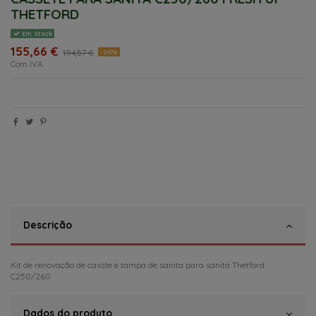
THETFORD
Em Stock
155,66 €
194,57 €
-20%
Com IVA
Descrição
Kit de renovação de casste e tampa de sanita para sanita Thetford
C250/260
Dados do produto