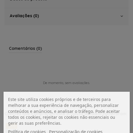
Avaliações (0)
Comentários (0)
De momento, sem avaliações.
Este site utiliza cookies próprios e de terceiros para
melhorar a sua experiência de navegação, personalizar
conteúdos e anúncios, e analisar o tráfego. Pode aceitar
Clientes que compraram este produto também compraram:
todos os cookies, rejeitar os cookies não essenciais ou
gerir as suas preferências.
-20%
Política de cookies
Personalização de cookies
NOVO