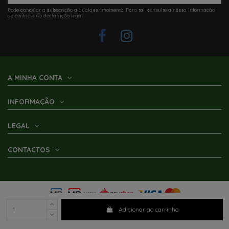
Pode cancelar a subscrição a qualquer momento. Para tal, consulte a nossa informação
de contacto na declaração legal.
A MINHA CONTA
INFORMAÇÃO
LEGAL
CONTACTOS
Adicionar ao carrinho
2025 ©
Parracho - Caravanas e AutoCaravanas
- All Rights Reserved • by
Mário Karim