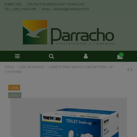
SOBRE NÓS
CONTACTOS GREENCAMP | PARRACHO
TEL: (+351) 219 617 099
EMAIL: VENDAS@PARRACHO.PT
0
INÍCIO
CASA DE BANHO
CASSETE PARA SANITA C250/260 FRESH UP
THETFORD
-20%
NOVO