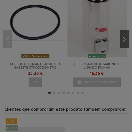
Por Encomenda
Em Stock
CURSOR DESLIZANTE ABERTURA
DISPENSADOR DE SABONETE
CASSETE CT3XXX DOMETIC
LÍQUIDO FIAMMA
35,30 €
16,36 €
Ver
Adicionar ao carrinho
NOVO
-47%
-10%
-20%
-13%
-22%
-4%
-45%
NOVO
NOVO
NOVO
NOVO
NOVO
Clientes que compraram este produto também compraram:
-20%
NOVO