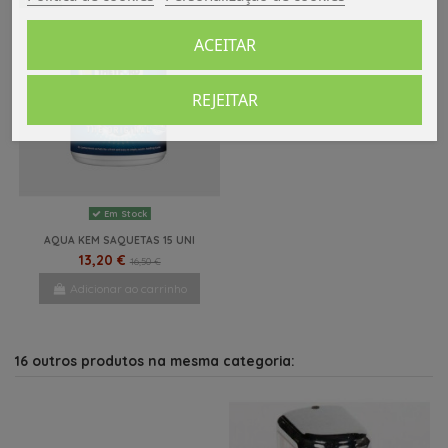
ACEITAR
REJEITAR
Em Stock
AQUA KEM SAQUETAS 15 UNI
13,20 €
16,50 €
Adicionar ao carrinho
16 outros produtos na mesma categoria: