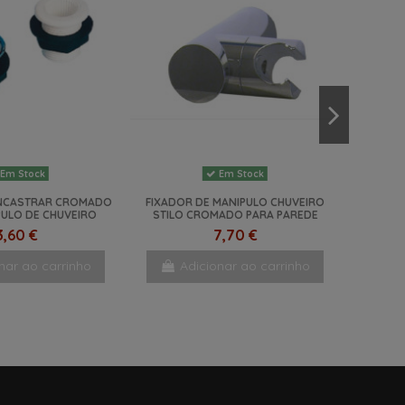
Em Stock
Em Stock
ENCASTRAR CROMADO
FIXADOR DE MANIPULO CHUVEIRO
PULO DE CHUVEIRO
STILO CROMADO PARA PAREDE
3,60 €
7,70 €
nar ao carrinho
Adicionar ao carrinho
NOVO
-44%
NOVO