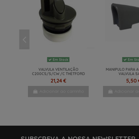
Em Stock
Em St
VALVULA VENTILAÇÃO
MANIPULO PARA A
C200CS/S/CW /C THETFORD
VALVULA S
21,24 €
5,50 
Adicionar ao carrinho
Adicionar a
NOVO
-47%
SUBSCREVA A NOSSA NEWSLETTER