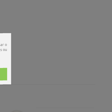
ar o
is ou