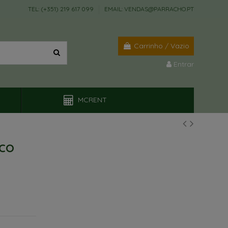
TEL: (+351) 219 617 099
EMAIL: VENDAS@PARRACHO.PT
Carrinho
/
Vazio
Entrar
MCRENT
NCO