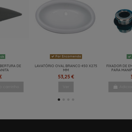
Por Encomenda
ock
BERTURA DE
LAVATÓRIO OVAL BRANCO 450 X275
FIXADOR DE 
ANITA
MM
PARA MANI
€
53,25 €
o carrinho
Ver
Adicio
-41%