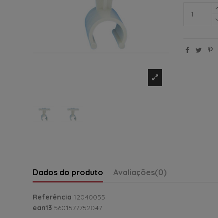
Dados do produto
Avaliações
(0)
Referência
12040055
ean13
5601577752047