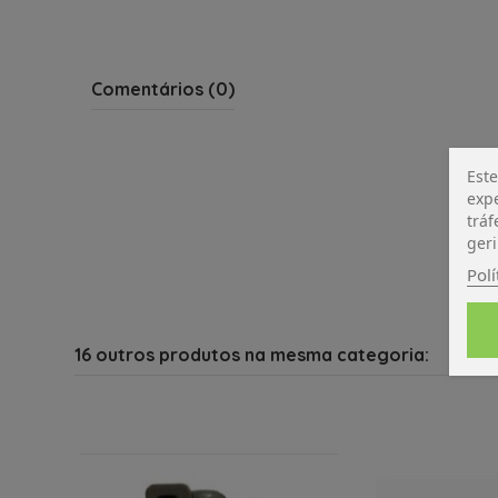
Comentários (0)
Este
expe
tráf
geri
Polí
16 outros produtos na mesma categoria: