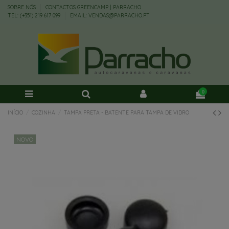
SOBRE NÓS
CONTACTOS GREENCAMP | PARRACHO
TEL: (+351) 219 617 099
EMAIL: VENDAS@PARRACHO.PT
0
INÍCIO
COZINHA
TAMPA PRETA - BATENTE PARA TAMPA DE VIDRO
NOVO