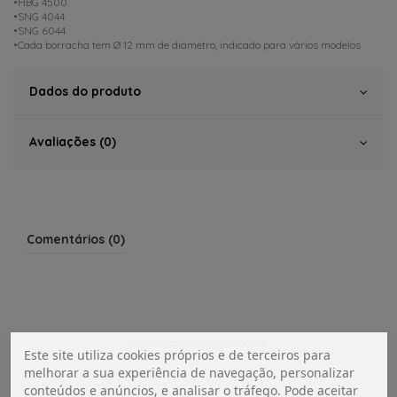
•HBG 4500
•SNG 4044
•SNG 6044
•Cada borracha tem Ø 12 mm de diametro, indicado para vários modelos
Dados do produto
Avaliações (0)
Comentários (0)
De momento, sem avaliações.
Este site utiliza cookies próprios e de terceiros para
melhorar a sua experiência de navegação, personalizar
conteúdos e anúncios, e analisar o tráfego. Pode aceitar