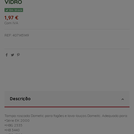
VIDRO
Em Stock
1,97 €
Com IVA
REF: 407145149
Descrição
Tampa roscada Dometic para fogões e lava-louças Domeitc. Adequado para:
•Série EK 2000
•HBG 2335
•HB 3440