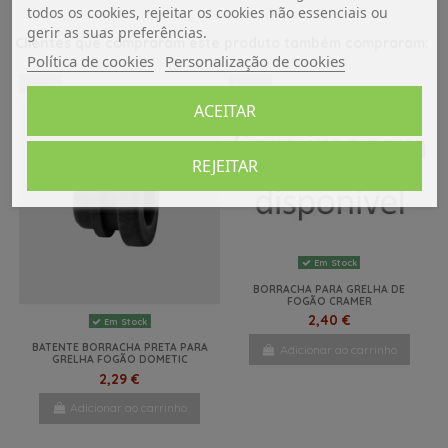
todos os cookies, rejeitar os cookies não essenciais ou
gerir as suas preferências.
Clientes que compraram este produto também compraram:
Política de cookies
Personalização de cookies
NOVO
NOVO
ACEITAR
REJEITAR
Em Stock
BORRACHA PARA GRELHA DE
FOGÃO CRAMER
2,40 €
Em Stock
BATENTE BORRACHA PRETA PARA
Adicionar ao carrinho
GRELHA FOGÃO DOMETIC
2,29 €
Adicionar ao carrinho