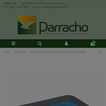
SOBRE NÓS
CONTACTOS GREENCAMP | PARRACHO
TEL: (+351) 219 617 099
EMAIL: VENDAS@PARRACHO.PT
0
INÍCIO
COZINHA
ALGUIDAR RETANGULAR DOBRÁVEL 37X27X10CM