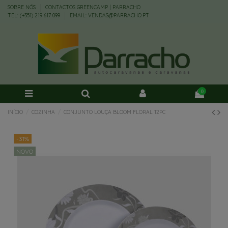
SOBRE NÓS
CONTACTOS GREENCAMP | PARRACHO
TEL: (+351) 219 617 099
EMAIL: VENDAS@PARRACHO.PT
0
INÍCIO
COZINHA
CONJUNTO LOUÇA BLOOM FLORAL 12PC
-31%
NOVO