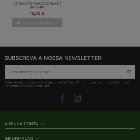
CONJUNTO CANECAS CLASIC
GREY 4PC
13,50 €
Adicionar ao carrinho
SUBSCREVA A NOSSA NEWSLETTER
Pode cancelar a subscrição a qualquer momento. Para tal, consulte a nossa informação
de contacto na declaração legal.
A MINHA CONTA
INFORMAÇÃO