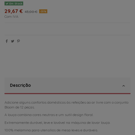
Em Stock
29,67 €
43,00 €
-31%
Com IVA
Descrição
Adicione alguns confortos domésticos às refeições ao ar livre com o conjunto
Bloom de 12 peças.
A louça combina cores neutras e um sutil design floral.
Extremamente durável, leve e lavável na máquina de lavar louça.
100% melamina para utensílios de mesa leves e duráveis