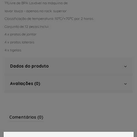
??Livre de BPA Lavável na máquina de
lavar louça - apenas no rack superior
Classificação de temperatura: 10°C/+70°C por 2 horas
Conjunto de 12 peças Inclui:
4 x pratos de jantar
4 x pratos laterais
4 x tigelas
Dados do produto
Avaliações (0)
Comentários (0)