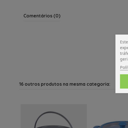
Comentários (0)
Este
expe
tráf
geri
Polí
16 outros produtos na mesma categoria: