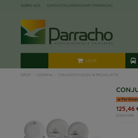
SOBRE NÓS
CONTACTOS GREENCAMP | PARRACHO
LOJA
INÍCIO
COZINHA
CONJUNTO LOUÇA 16 PEÇAS LATTE
CONJU
Por Enco
125,46 
Com IVA