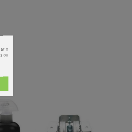
ar o
is ou