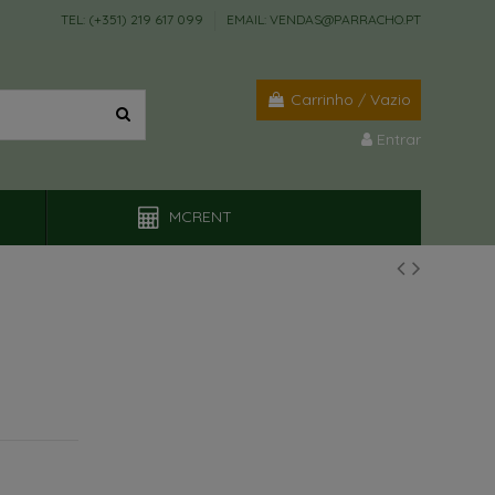
TEL: (+351) 219 617 099
EMAIL: VENDAS@PARRACHO.PT
Carrinho
/
Vazio
Entrar
MCRENT