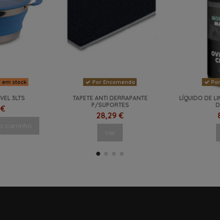
s em stock
Por Encomenda
Por
VEL 3LTS
TAPETE ANTI DERRAPANTE
LÍQUIDO DE L
P/SUPORTES
D
 €
28,29 €
o carrinho
Ver
NOVO