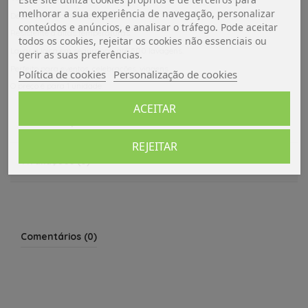
melhorar a sua experiência de navegação, personalizar
Desenho confortável e elegante.
conteúdos e anúncios, e analisar o tráfego. Pode aceitar
Resistente a altas temperaturas.
todos os cookies, rejeitar os cookies não essenciais ou
Lavar a loiça em segurança, até 500 lavagens.
gerir as suas preferências.
Perfeito para eventos, celebrações, viagens
Política de cookies
Personalização de cookies
O preço é para 1 unidade.
ACEITAR
Dados do produto
REJEITAR
Avaliações (0)
Comentários (0)