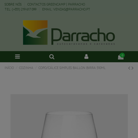
SOBRE NÓS
CONTACTOS GREENCAMP | PARRACHO
TEL: (+351) 219 617 099
EMAIL: VENDAS@PARRACHO.PT
0
INÍCIO
COZINHA
COPO/CÁLICE SIMPLES BALLON BIRRA 510ML