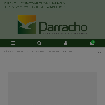
SOBRE NÓS
CONTACTOS GREENCAMP | PARRACHO
TEL: (+351) 219 617 099
EMAIL: VENDAS@PARRACHO.PT
0
INÍCIO
COZINHA
TAÇA MAFRA TRANSPARENTE 300 ML