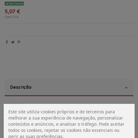
Em Stock
5,07 €
Com IVA
Descrição
DESCRITIVO Concebidas em acr tornam-se resistentes ao choque, permitindo
a seguran do utilizador e proporcionando uma experi de utiliza aliado ao
Este site utiliza cookies próprios e de terceiros para
facto de ser um produto de design minimalista e arrojado. Ideal para
melhorar a sua experiência de navegação, personalizar
saborear a sua sobremesa preferida! CAPACIDADE | 300ml MATERIAL | Acr
conteúdos e anúncios, e analisar o tráfego. Pode aceitar
DIMENS | 11.5cm Alt. 5.5cm PESO | 103gr
todos os cookies, rejeitar os cookies não essenciais ou
gerir as suas preferências.