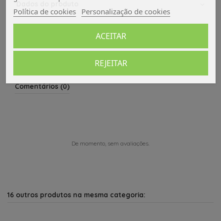
Dados do produto
Política de cookies
Personalização de cookies
Avaliações (0)
ACEITAR
REJEITAR
Comentários (0)
De momento, sem avaliações.
16 outros produtos na mesma categoria: