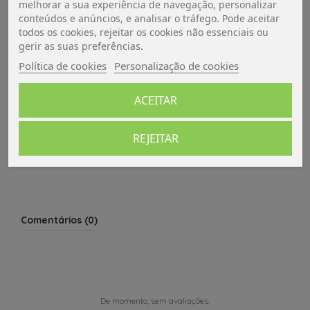
melhorar a sua experiência de navegação, personalizar
Pressão: 16 bars
conteúdos e anúncios, e analisar o tráfego. Pode aceitar
todos os cookies, rejeitar os cookies não essenciais ou
Depósito de água: 50 ml
gerir as suas preferências.
Dim: 220 x 110 x 70 mm
Política de cookies
Personalização de cookies
Peso: 500g
ACEITAR
Dados do produto
REJEITAR
Avaliações (0)
Comentários (0)
De momento, sem avaliações.