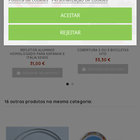
ACEITAR
REJEITAR
Últimos artigos em stock
Em Stock
REFLETOR ALUMINIO
COBERTURA 2 OU 3 BICICLETAS
HOMOLOGADO PARA ESPANHA E
HTD
ITÁLIA 50X50
33,30 €
31,00 €
Adicionar ao carrinho
Adicionar ao carrinho
Em Stock
-20%
AQUA KEM SAQUETAS 15 UNI
NOVO
13,20 €
16,50 €
16 outros produtos na mesma categoria:
Adicionar ao carrinho