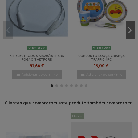
Últimos artigos em stock
TAPETE CINZA FIAMMA 340X250
PATIO-MAT 340
114,51 €
Adicionar ao carrinho
Em Stock
Em Stock
KIT ELECTRODOS K1520/101 PARA
CONJUNTO LOUÇA CRIANÇA
FOGÃO THETFORD
TRAFFIC 4PC
51,66 €
13,00 €
Adicionar ao carrinho
Adicionar ao carrinho
NOVO
NOVO
-28%
NOVO
-20%
NOVO
Clientes que compraram este produto também compraram:
NOVO