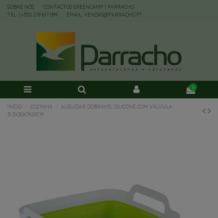
SOBRE NÓS
CONTACTOS GREENCAMP | PARRACHO
TEL: (+351) 219 617 099
EMAIL: VENDAS@PARRACHO.PT
0
INÍCIO
COZINHA
ALGUIDAR DOBRAVEL SILICONE COM VÁLVULA
31,5X30X7X20CM