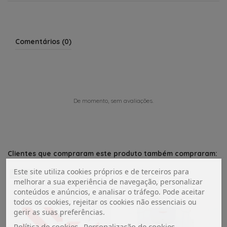
Comentários (0)
De momento, sem avaliações.
Clientes que compraram este produto também compraram:
Este site utiliza cookies próprios e de terceiros para
NOVO
melhorar a sua experiência de navegação, personalizar
conteúdos e anúncios, e analisar o tráfego. Pode aceitar
todos os cookies, rejeitar os cookies não essenciais ou
gerir as suas preferências.
Política de cookies
Personalização de cookies