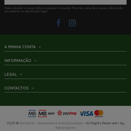
Pode cancelar a subscrição a qualquer momento. Para tal, consulte a nossa informação
de contacto na declaração legal.
Últimos artigos em stock
TAPETE CINZA FIAMMA 340X250
PATIO-MAT 340
114,51 €
A MINHA CONTA
Adicionar ao carrinho
INFORMAÇÃO
LEGAL
CONTACTOS
2025 ©
Parracho - Caravanas e AutoCaravanas
- All Rights Reserved • by
Mário Karim