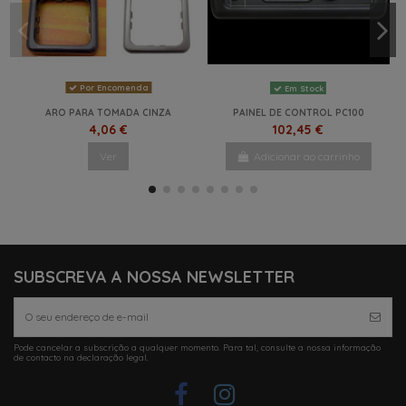
Por Encomenda
Em Stock
ARO PARA TOMADA CINZA
PAINEL DE CONTROL PC100
4,06 €
102,45 €
Ver
Adicionar ao carrinho
NOVO
NOVO
SUBSCREVA A NOSSA NEWSLETTER
Pode cancelar a subscrição a qualquer momento. Para tal, consulte a nossa informação
de contacto na declaração legal.