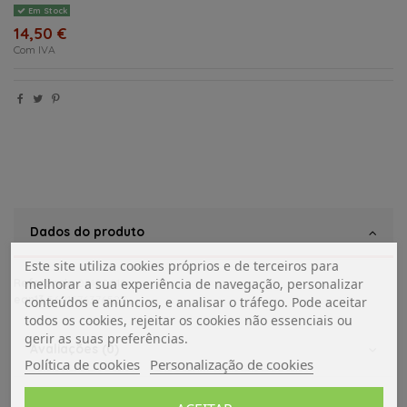
Em Stock
14,50 €
Com IVA
Dados do produto
Este site utiliza cookies próprios e de terceiros para
melhorar a sua experiência de navegação, personalizar
Referência
02100018
ean13
5601576376527
conteúdos e anúncios, e analisar o tráfego. Pode aceitar
todos os cookies, rejeitar os cookies não essenciais ou
gerir as suas preferências.
Avaliações (0)
Política de cookies
Personalização de cookies