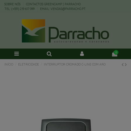
SOBRE NÓS
CONTACTOS GREENCAMP | PARRACHO
TEL: (+351) 219 617 099
EMAIL: VENDAS@PARRACHO.PT
0
INÍCIO
ELETRICIDADE
INTERRUPTOR CROMADO C-LINE COM ARO