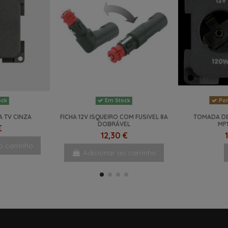
Por
ock
Em Stock
 TV CINZA
FICHA 12V ISQUEIRO COM FUSIVEL 8A
TOMADA DE
DOBRÁVEL
MP
€
12,30 €
o carrinho
Adicionar ao carrinho
NOVO