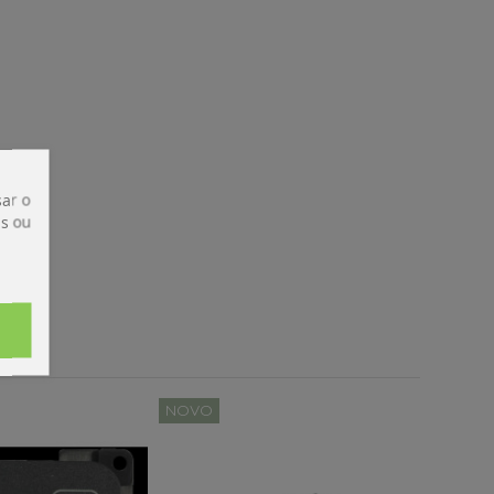
ar o
is ou
NOVO