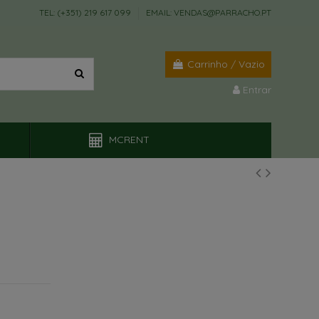
TEL: (+351) 219 617 099
EMAIL: VENDAS@PARRACHO.PT
Carrinho
/
Vazio
Entrar
MCRENT