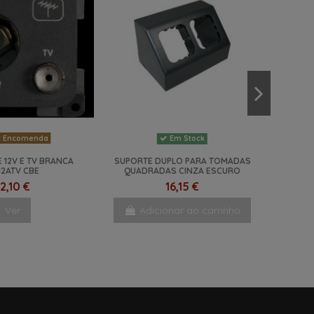
 Encomenda
Em Stock
 12V E TV BRANCA
SUPORTE DUPLO PARA TOMADAS
12ATV CBE
QUADRADAS CINZA ESCURO
12,10 €
16,15 €
Ver
Adicionar ao carrinho
NOVO
-13,8%
NOVO