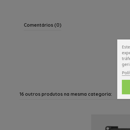
Comentários (0)
Este
expe
tráf
geri
Polí
16 outros produtos na mesma categoria: