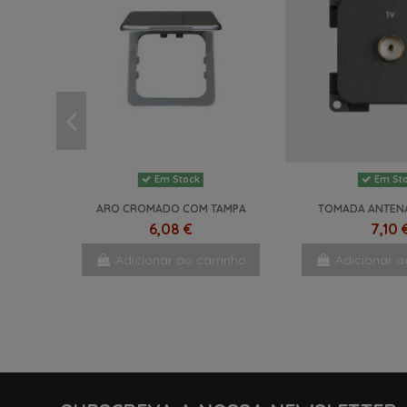
Em Stock
Em St
ARO CROMADO COM TAMPA
TOMADA ANTENA
6,08 €
7,10 
Adicionar ao carrinho
Adicionar a
NOVO