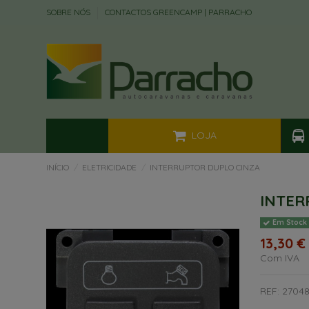
SOBRE NÓS
CONTACTOS GREENCAMP | PARRACHO
LOJA
INÍCIO
ELETRICIDADE
INTERRUPTOR DUPLO CINZA
INTER
Em Stock
13,30 €
Com IVA
REF: 2704