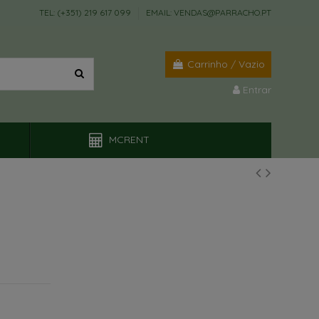
TEL: (+351) 219 617 099
EMAIL: VENDAS@PARRACHO.PT
Carrinho
/
Vazio
Entrar
MCRENT