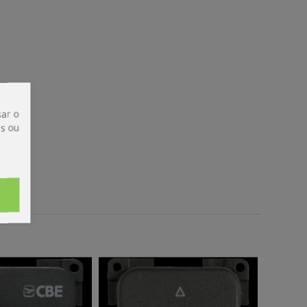
ar o
is ou