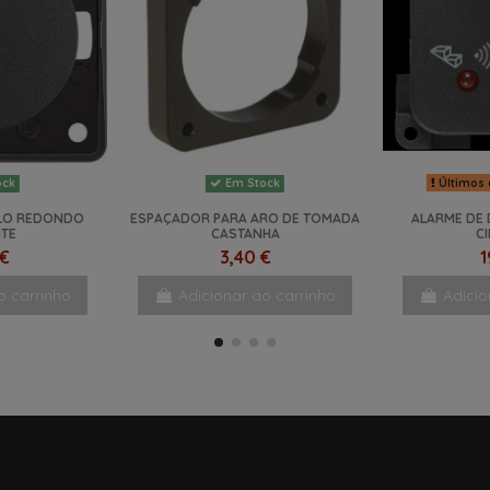
Últimos 
ock
Em Stock
PLO REDONDO
ESPAÇADOR PARA ARO DE TOMADA
ALARME DE
ITE
CASTANHA
C
 €
3,40 €
1
o carrinho
Adicionar ao carrinho
Adicio
NOVO
NOVO