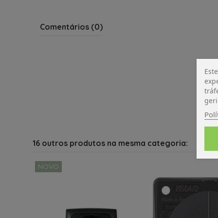
Comentários (0)
Este
expe
tráf
geri
Polí
16 outros produtos na mesma categoria:
NOVO