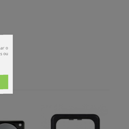
ar o
is ou