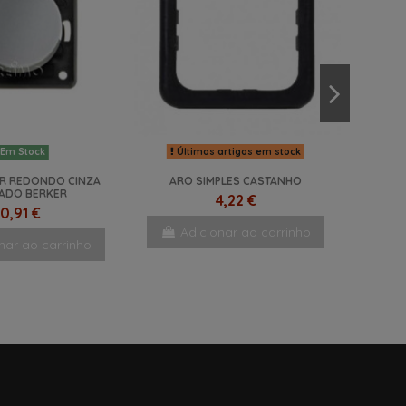
Últimos artigos em stock
Em Stock
R REDONDO CINZA
ARO SIMPLES CASTANHO
ADO BERKER
4,22 €
0,91 €
Adicionar ao carrinho
nar ao carrinho
NOVO
NOVO