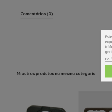
Comentários (0)
Este
expe
tráf
geri
Polí
16 outros produtos na mesma categoria: