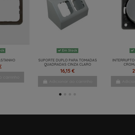
ock
Em Stock
ASTANHO
SUPORTE DUPLO PARA TOMADAS
INTERRUPTO
QUADRADAS CINZA CLARO
CROM
€
16,15 €
2
o carrinho
Adicionar ao carrinho
Adicio
NOVO
NOVO