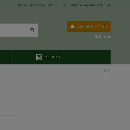
TEL: (+351) 219 617 099
EMAIL: VENDAS@PARRACHO.PT
Carrinho
/
Vazio
Entrar
MCRENT