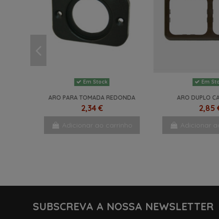
Em Stock
Em St
ARO PARA TOMADA REDONDA
ARO DUPLO C
2,34 €
2,85 
Adicionar ao carrinho
Adicionar a
-10%
NOVO
NOVO
SUBSCREVA A NOSSA NEWSLETTER