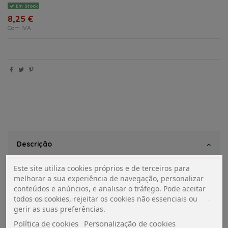
Em Stock
8,25 €
Com IVA
Descrição
Este site utiliza cookies próprios e de terceiros para
melhorar a sua experiência de navegação, personalizar
conteúdos e anúncios, e analisar o tráfego. Pode aceitar
todos os cookies, rejeitar os cookies não essenciais ou
Dados do produto
gerir as suas preferências.
Política de cookies
Personalização de cookies