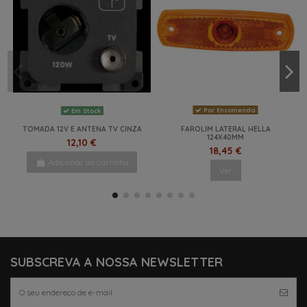
Por Encomenda
Em Stock
TOMADA 12V E ANTENA TV CINZA
FAROLIM LATERAL HELLA
124X40MM
12,10 €
18,45 €
Adicionar ao carrinho
Ver
NOVO
NOVO
SUBSCREVA A NOSSA NEWSLETTER