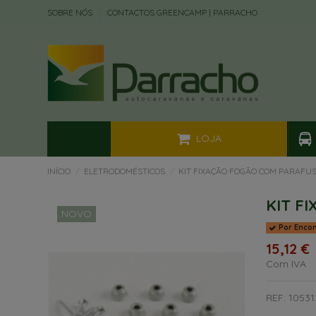
SOBRE NÓS
CONTACTOS GREENCAMP | PARRACHO
LOJA
INÍCIO
ELETRODOMÉSTICOS
KIT FIXAÇÃO FOGÃO COM PARAFU
KIT F
NOVO
Por Enco
15,12 €
Com IVA
REF: 1053