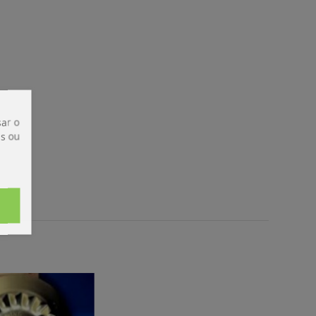
ar o
is ou