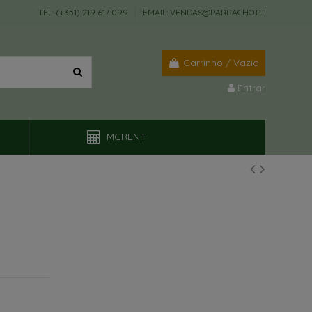
TEL: (+351) 219 617 099
EMAIL: VENDAS@PARRACHO.PT
Carrinho
/
Vazio
Entrar
MCRENT