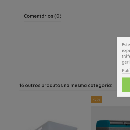
Comentários (0)
Este
expe
tráf
geri
Polí
16 outros produtos na mesma categoria:
-5%