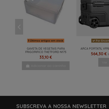
Últimos artigos em stock
Por Enco
GAVETA DE VEGETAIS PARA
ARCA PORTATIL VFR
FRIGORIFICO THETFORD N175
564,30 €
33,10 €
Ver
Adicionar ao carrinho
NOVO
NOVO
SUBSCREVA A NOSSA NEWSLETTER