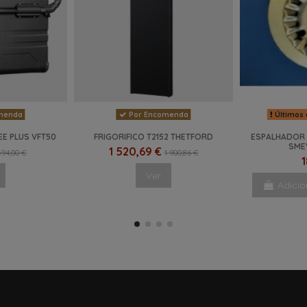
menda
Por Encomenda
Últimos 
EE PLUS VFT50
FRIGORIFICO T2152 THETFORD
ESPALHADOR 
SME
1 520,69 €
594,00 €
1 900,86 €
1
Ver
Adicio
NOVO
-44%