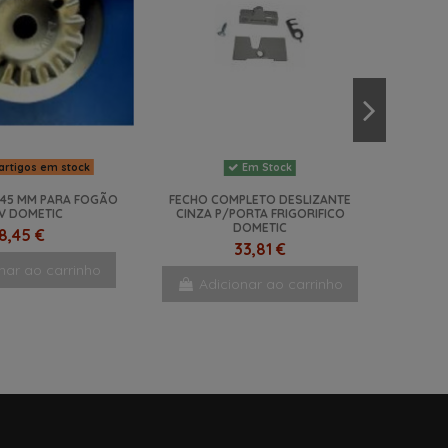
artigos em stock
Em Stock
45 MM PARA FOGÃO
FECHO COMPLETO DESLIZANTE
V DOMETIC
CINZA P/PORTA FRIGORIFICO
DOMETIC
8,45 €
33,81 €
nar ao carrinho
Adicionar ao carrinho