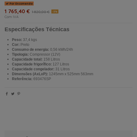
Por Encomenda
1 765,40 €
1 820,00 €
-3%
Com IVA
Especificações Técnicas
Peso:
37,4
kgs
Cor:
Preto
Consumo de energia:
0,56 kWh/24h
Tipologia:
Compressor (12V)
Capacidade total:
158 Litros
Capacidade frigorífico:
127 Litros
Capacidade congelador:
31 Litros
Dimensões (AxLxP):
1245mm x 525mm 563mm
Referência:
693476SP