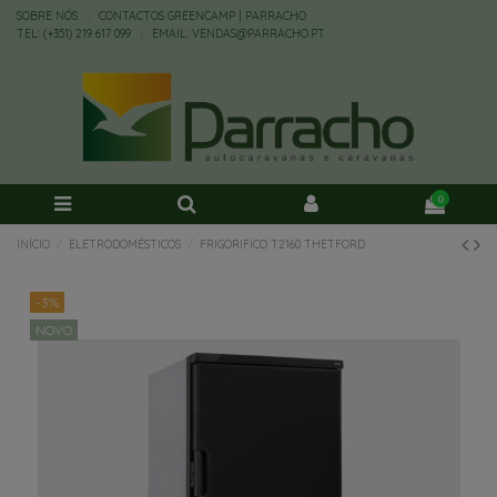
SOBRE NÓS
CONTACTOS GREENCAMP | PARRACHO
TEL: (+351) 219 617 099
EMAIL: VENDAS@PARRACHO.PT
0
INÍCIO
ELETRODOMÉSTICOS
FRIGORIFICO T2160 THETFORD
-3%
NOVO