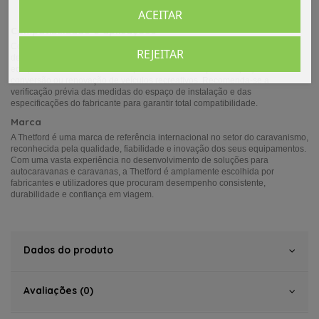
ACEITAR
Compatibilidade e aplicações
Compatível com autocaravanas e caravanas preparadas para a instalação
REJEITAR
de frigoríficos de encastrar. Adequado tanto para substituição de
equipamentos existentes como para novas instalações em projetos de
conversão ou renovação de veículos recreativos. Recomenda-se a
verificação prévia das medidas do espaço de instalação e das
especificações do fabricante para garantir total compatibilidade.
Marca
A
Thetford
é uma marca de referência internacional no setor do caravanismo,
reconhecida pela qualidade, fiabilidade e inovação dos seus equipamentos.
Com uma vasta experiência no desenvolvimento de soluções para
autocaravanas e caravanas, a Thetford é amplamente escolhida por
fabricantes e utilizadores que procuram desempenho consistente,
durabilidade e confiança em viagem.
Dados do produto
Avaliações (0)