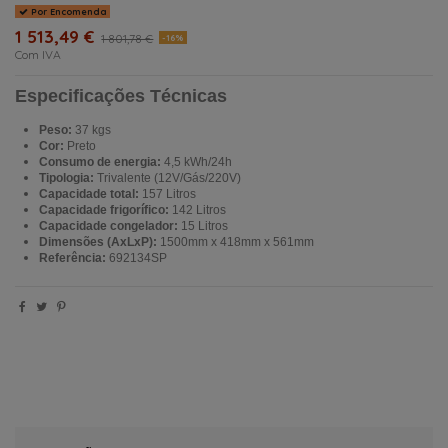
Por Encomenda
1 513,49 €
1 801,78 €
-16%
Com IVA
Especificações Técnicas
Peso:
37 kgs
Cor:
Preto
Consumo de energia:
4,5 kWh/24h
Tipologia:
Trivalente (12V/Gás/220V)
Capacidade total:
157 Litros
Capacidade frigorífico:
142 Litros
Capacidade congelador:
15 Litros
Dimensões (AxLxP):
1500mm x 418mm x 561mm
Referência:
692134SP