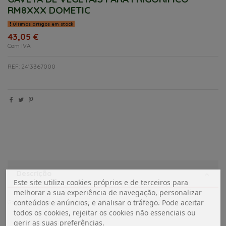
RM8XXX DOMETIC
Últimos artigos em stock
43,05 €
Com IVA
REF: 2413367000
Descrição
Este site utiliza cookies próprios e de terceiros para
melhorar a sua experiência de navegação, personalizar
conteúdos e anúncios, e analisar o tráfego. Pode aceitar
Gaveta de vegetais para frigorifico Dometic 4441300009
todos os cookies, rejeitar os cookies não essenciais ou
gerir as suas preferências.