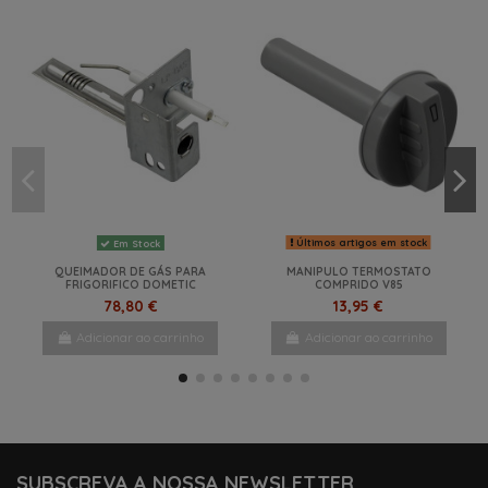
Últimos artigos em stock
Em Stock
QUEIMADOR DE GÁS PARA
MANIPULO TERMOSTATO
FRIGORIFICO DOMETIC
COMPRIDO V85
78,80 €
13,95 €
Adicionar ao carrinho
Adicionar ao carrinho
-10%
NOVO
NOVO
-6%
-6%
NOVO
NOVO
SUBSCREVA A NOSSA NEWSLETTER