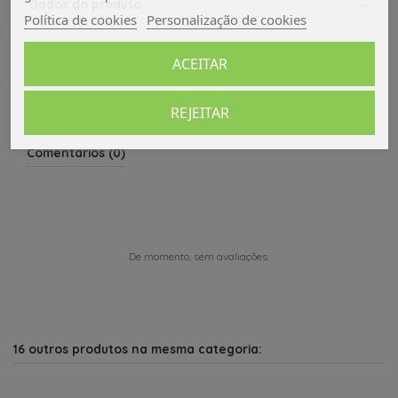
Dados do produto
Política de cookies
Personalização de cookies
Avaliações (0)
ACEITAR
REJEITAR
Comentários (0)
De momento, sem avaliações.
16 outros produtos na mesma categoria: