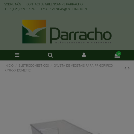
SOBRE NÓS
CONTACTOS GREENCAMP | PARRACHO
TEL: (+351) 219 617 099
EMAIL: VENDAS@PARRACHO.PT
0
INÍCIO
ELETRODOMÉSTICOS
GAVETA DE VEGETAIS PARA FRIGORIFICO
RM8XXX DOMETIC