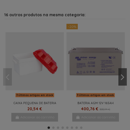
16 outros produtos na mesma categoria:
-20%
Últimos artigos em stock
Últimos artigos em stock
CAIXA PEQUENA DE BATERIA
BATERIA AGM 12V 165AH
20,54 €
400,76 €
500,94 €
Adicionar ao carrinho
Adicionar ao carrinho
NOVO
-17%
-23%
-15%
-19%
-25%