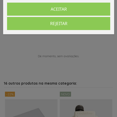
ACEITAR
REJEITAR
Comentários (0)
De momento, sem avaliações.
16 outros produtos na mesma categoria:
-22%
NOVO