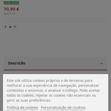
Em Stock
70,90 €
Com IVA
Descrição
Transformador de 12V para 220V, permite transformar a corrente de forma
Este site utiliza cookies próprios e de terceiros para
a funcionar com os aparelhos de 12 v até ao máximo de 25W
melhorar a sua experiência de navegação, personalizar
conteúdos e anúncios, e analisar o tráfego. Pode aceitar
Dados do produto
todos os cookies, rejeitar os cookies não essenciais ou
gerir as suas preferências.
Política de cookies
Personalização de cookies
Avaliações (0)