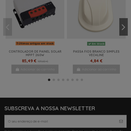
Últimos artigos em stock
Em Stock
CONTROLADOR DE PAINEL SOLAR
PASSA FIOS BRANCO SIMPLES
MPPT 260W
VECHLINE
85,49 €
4,84 €
109,60 €
Adicionar ao carrinho
Adicionar ao carrinho
NOVO
NOVO
-17%
-20%
NOVO
NOVO
NOVO
NOVO
SUBSCREVA A NOSSA NEWSLETTER
Pode cancelar a subscrição a qualquer momento. Para tal, consulte a nossa informação