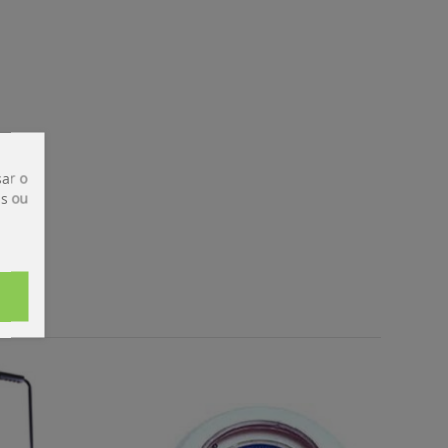
ar o
is ou