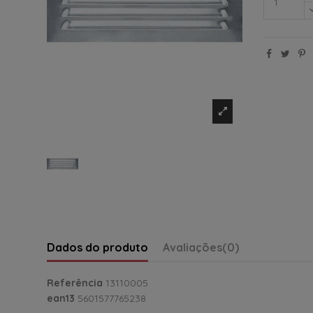
Dados do produto
Avaliações
(0)
Referência
13110005
ean13
5601577765238