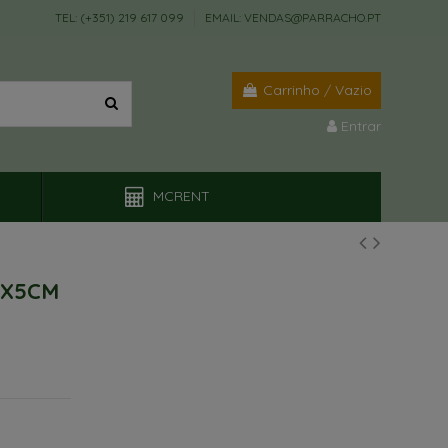
TEL: (+351) 219 617 099
EMAIL: VENDAS@PARRACHO.PT
Carrinho
/
Vazio
Entrar
MCRENT
0X5CM