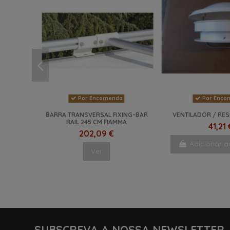
Por Encomenda
Por Enco
BARRA TRANSVERSAL FIXING-BAR
VENTILADOR / RES
RAIL 245 CM FIAMMA
41,21 
202,09 €
Adicionar a
Ver
NOVO
NOVO
NOVO
SUBSCREVA A NOSSA NEWSLETTER