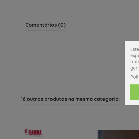
Comentários (0)
Este
expe
tráf
geri
Polí
16 outros produtos na mesma categoria: