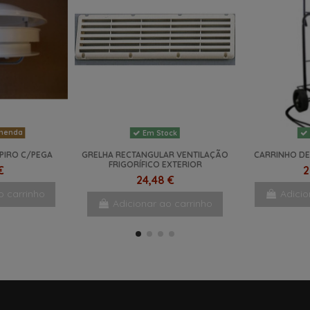
menda
Em Stock
PIRO C/PEGA
GRELHA RECTANGULAR VENTILAÇÃO
CARRINHO DE
FRIGORÍFICO EXTERIOR
€
2
24,48 €
o carrinho
Adicio
Adicionar ao carrinho
NOVO
NOVO