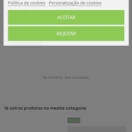
Política de cookies
Personalização de cookies
Avaliações (0)
ACEITAR
REJEITAR
Comentários (0)
De momento, sem avaliações.
16 outros produtos na mesma categoria:
NOVO