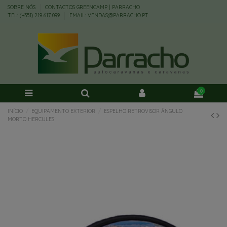
SOBRE NÓS
CONTACTOS GREENCAMP | PARRACHO
TEL: (+351) 219 617 099
EMAIL: VENDAS@PARRACHO.PT
0
INÍCIO
EQUIPAMENTO EXTERIOR
ESPELHO RETROVISOR ÂNGULO
MORTO HERCULES