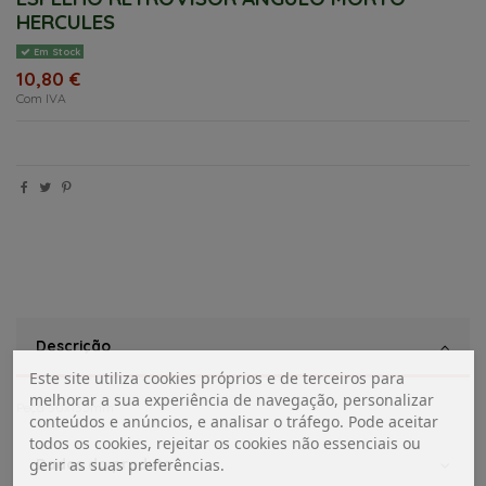
HERCULES
Em Stock
10,80 €
Com IVA
Descrição
Este site utiliza cookies próprios e de terceiros para
melhorar a sua experiência de navegação, personalizar
Peça 50x135mm
conteúdos e anúncios, e analisar o tráfego. Pode aceitar
todos os cookies, rejeitar os cookies não essenciais ou
Dados do produto
gerir as suas preferências.