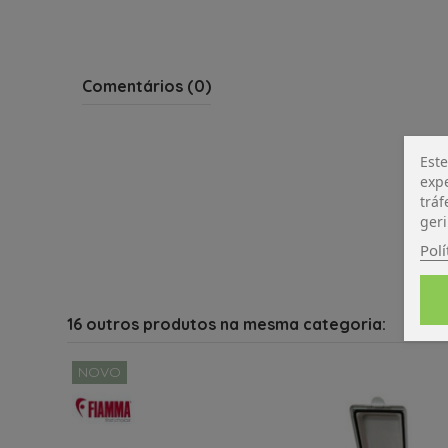
Comentários (0)
Este
expe
tráf
geri
Polí
16 outros produtos na mesma categoria:
NOVO