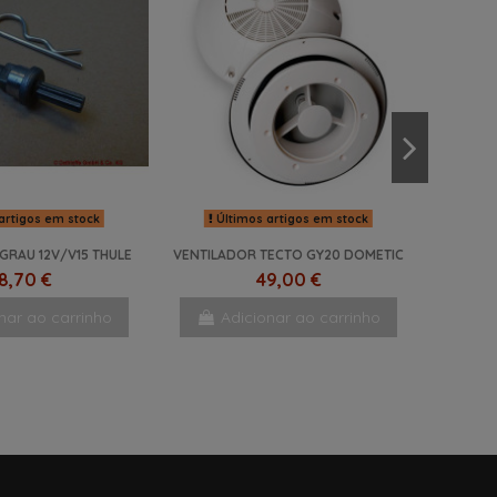
artigos em stock
Últimos artigos em stock
GRAU 12V/V15 THULE
VENTILADOR TECTO GY20 DOMETIC
8,70 €
49,00 €
nar ao carrinho
Adicionar ao carrinho
NOVO