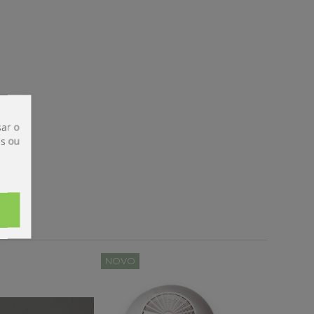
ar o
is ou
NOVO