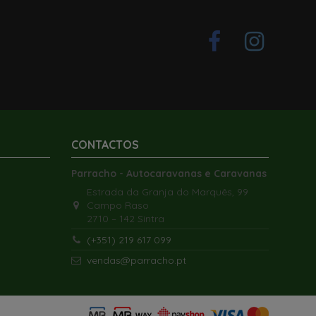
 Encomenda
 Encomenda
Últimos artigos em stock
Em Stock
CONTACTOS
ANGULAR EXTERIOR
 / RESPIRO C/PEGA
TAPETE CINZA FIAMMA 340X250
GRELHA REDONDA BRANCA
LICA 25X8CM
PATIO-MAT 340
100/80MM
41,21 €
2,04 €
114,51 €
2,64 €
Parracho - Autocaravanas e Caravanas
nar ao carrinho
Estrada da Granja do Marquês, 99
Ver
Adicionar ao carrinho
Adicionar ao carrinho
Campo Raso
2710 – 142 Sintra
(+351) 219 617 099
vendas@parracho.pt