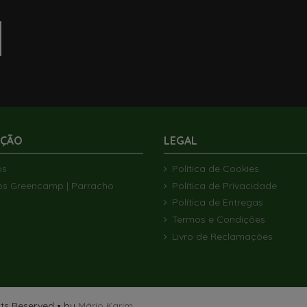
Últimos artigos em stock
Por
Por
ock
ock
Em Stock
AÇÃO
LEGAL
ENTILADOR DE
BRANCA Ø 60
JANTE ESPECIAL 16' BORBET (5X118)
TAPETE CINZA FIAMMA 490X250
GRELHA RECT
VENTILADOR
113MM
PATIO-MAT
METÁ
174,78 €
218,47 €
€
€
162,36 €
1
ós
Política de Cookies
Adicionar ao carrinho
Adicio
os Greencamp | Parracho
Política de Privacidade
o carrinho
o carrinho
Adicionar ao carrinho
Política de Entregas
Termos e Condições
Livro de Reclamações
ghts Reserved • by
Mário Karim