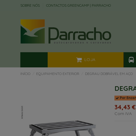
SOBRE NÓS
CONTACTOS GREENCAMP | PARRACHO
LOJA
INÍCIO
EQUIPAMENTO EXTERIOR
DEGRAU DOBRÁVEL EM AÇO
DEGRA
Por Enco
34,43 €
Com IVA