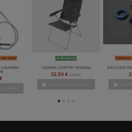
s em stock
Últimos 
Em Stock
M CHUVEIRO
CADEIRA COMFORT MODENA
EIXO/VEIO DE
OR
52,50 €
2
105,01 €
 €
Adicionar ao carrinho
Adicio
o carrinho
-20%
NOVO