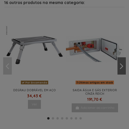
16 outros produtos na mesma categoria:
Por Encomenda
Últimos artigos em stock
DEGRAU DOBRÁVEL EM AÇO
SAIDA ÁGUA E GÁS EXTERIOR
CINZA REICH
34,43 €
191,70 €
Ver
Adicionar ao carrinho
NOVO
NOVO
NOVO