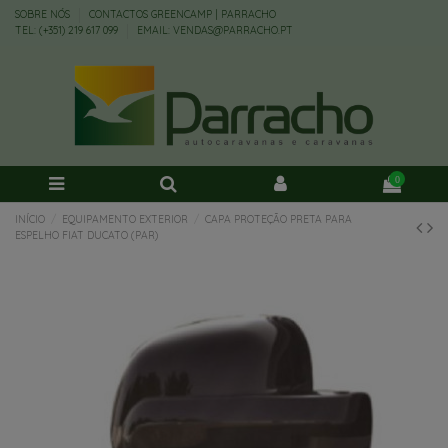
SOBRE NÓS
CONTACTOS GREENCAMP | PARRACHO
TEL: (+351) 219 617 099
EMAIL: VENDAS@PARRACHO.PT
0
INÍCIO
EQUIPAMENTO EXTERIOR
CAPA PROTEÇÃO PRETA PARA
ESPELHO FIAT DUCATO (PAR)