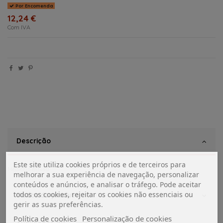
Por Encomenda
12,24 €
Com IVA
Descrição
Este site utiliza cookies próprios e de terceiros para
Medidas 60x40
melhorar a sua experiência de navegação, personalizar
conteúdos e anúncios, e analisar o tráfego. Pode aceitar
todos os cookies, rejeitar os cookies não essenciais ou
Dados do produto
gerir as suas preferências.
Política de cookies
Personalização de cookies