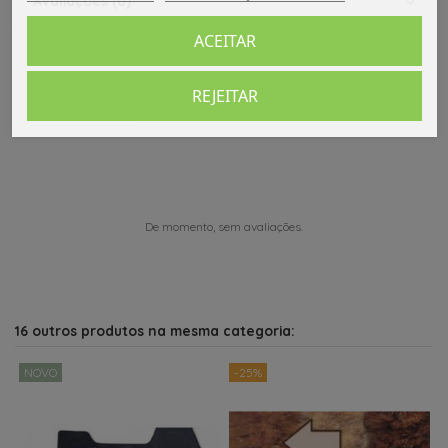
Avaliações (0)
ACEITAR
REJEITAR
Comentários (0)
De momento, sem avaliações.
16 outros produtos na mesma categoria:
NOVO
-25%