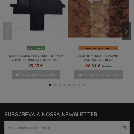
Últimos artigos em stock
Em Stock
TAPETE CABINE LUXE FIAT DUCATO
CORTINA EM PELO 56X185
A PARTIR 2006 528DUCATOGR
CASTANHO E BEGE
25,83 €
28,84 €
38,45 €
Adicionar ao carrinho
Adicionar ao carrinho
NOVO
NOVO
NOVO
NOVO
NOVO
SUBSCREVA A NOSSA NEWSLETTER