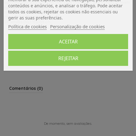
autocaravana/caravana e por uma cinta fixada num gancho especial fixado
conteúdos e anúncios, e analisar o tráfego. Pode aceitar
no teto.
todos os cookies, rejeitar os cookies não essenciais ou
Ideal para camas nas frentes de autocaravanas.
Máx. altura sob o telhado: 90 cm.
gerir as suas preferências.
Dimensões (lxL): 150x58 cm
Política de cookies
Personalização de cookies
Dados do produto
ACEITAR
Avaliações (0)
REJEITAR
Comentários (0)
De momento, sem avaliações.