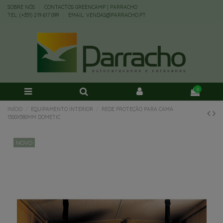
SOBRE NÓS
CONTACTOS GREENCAMP | PARRACHO
TEL: (+351) 219 617 099
EMAIL: VENDAS@PARRACHO.PT
0
INÍCIO
EQUIPAMENTO INTERIOR
REDE PROTEÇÃO PARA CAMA
1500X580MM DOMETIC
NOVO